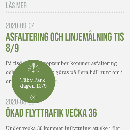
LÄS MER
2020-09-04
ASFALTERING OCH LINJEMÅLNING TIS
8/9
På tisdag den 8 september kommer asfaltering
och linjemålning att göras på flera håll runt om i
Täby Park-
området. Det innebär…
dagen 12/9
2020-08-28
ÖKAD FLYTTRAFIK VECKA 36
Under vecka 36 kommer inflyttning att ske i fler