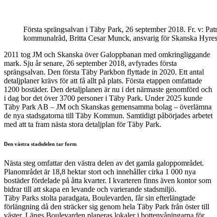
Första sprängsalvan i Täby Park, 26 september 2018. Fr. v: P
kommunalråd, Britta Cesar Munck, ansvarig för Skanska Hyres
2011 tog JM och Skanska över Galoppbanan med omkringliggande
mark. Sju år senare, 26 september 2018, avfyrades första
sprängsalvan. Den första Täby Parkbon flyttade in 2020. Ett antal
detaljplaner krävs för att få allt på plats. Första etappen omfattade
1200 bostäder. Den detaljplanen är nu i det närmaste genomförd och
i dag bor det över 3700 personer i Täby Park. Under 2025 kunde
Täby Park AB – JM och Skanskas gemensamma bolag – överlämna
de nya stadsgatorna till Täby Kommun. Samtidigt påbörjades arbetet
med att ta fram nästa stora detaljplan för Täby Park.
Den västra stadsdelen tar form
Nästa steg omfattar den västra delen av det gamla galoppområdet.
Planområdet är 18,8 hektar stort och innehåller cirka 1 000 nya
bostäder fördelade på åtta kvarter. I kvarteren finns även kontor som
bidrar till att skapa en levande och varierande stadsmiljö.
Täby Parks stolta paradgata, Boulevarden, får sin efterlängtade
förlängning då den sträcker sig genom hela Täby Park från öster till
väster. Längs Boulevarden planeras lokaler i bottenvåningarna för