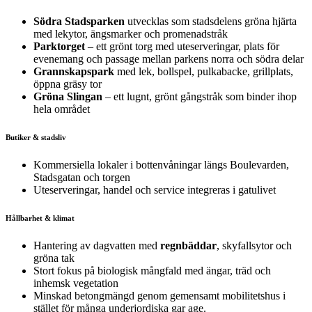
Södra Stadsparken
utvecklas som stadsdelens gröna hjärta
med lekytor, ängsmarker och promenadstråk
Parktorget
– ett grönt torg med uteserveringar, plats för
evenemang och passage mellan parkens norra och södra delar
Grannskapspark
med lek, bollspel, pulkabacke, grillplats,
öppna gräsy tor
Gröna Slingan
– ett lugnt, grönt gångstråk som binder ihop
hela området
Butiker & stadsliv
Kommersiella lokaler i bottenvåningar längs Boulevarden,
Stadsgatan och torgen
Uteserveringar, handel och service integreras i gatulivet
Hållbarhet & klimat
Hantering av dagvatten med
regnbäddar
, skyfallsytor och
gröna tak
Stort fokus på biologisk mångfald med ängar, träd och
inhemsk vegetation
Minskad betongmängd genom gemensamt mobilitetshus i
stället för många underjordiska gar age.