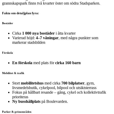
grannskapspark finns två kvarter öster om södra Stadsparken.
Fakta om detaljplan fyra:
Bostäder
Cirka
1 000 nya bostäder
i åtta kvarter
Varierad höjd:
4–7 våningar
, med några punkter som
markerar stadsbilden
Förskola
En förskola
med plats för
cirka 160 barn
Mobilitet & trafik
Stort
mobilitetshus
med cirka
700 bilp
latser
, gym,
livsmedelsbutik, cykelpool, bilpool och utsiktsterrass
Fokus på hållbart resande – gång, cykel och kollektivtrafik
prioriteras
Ny busshållplats
på Boulevarden.
Parker & grönområden