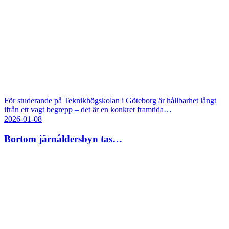
För studerande på Teknikhögskolan i Göteborg är hållbarhet långt
ifrån ett vagt begrepp – det är en konkret framtida…
2026-01-08
Bortom järnåldersbyn tas…