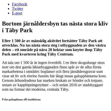
Facebook
Twitter
E-post
Bortom järnåldersbyn tas nästa stora kliv
i Täby Park
Efter 1 500 år av mänsklig aktivitet fortsätter Täby Park att
utvecklas. Nu tas nästa stora steg i utbyggnaden av den västra
delen – ett område på nära 20 hektar som knyter ihop Täby
Park med kvarteren kring Täby Centrum.
Att tala om 1 500 år är ingen överdrift. I en liten skogsdunge strax
norr om den gamla läktarbyggnaden finns spår av de allra första
markarbetena i området: boplatser och flera järnåldersgravar som
visar att liv och rörelse funnits här långt innan galopphästarna kom.
Genom århundradena har marken brukats av bönder och torpare,
senare av kapplöpningsryttare – och sedan 2016 av stadsbyggare
som nu formar det moderna, centrala Täby.
Från galoppbana till stadskärna