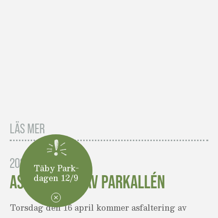
LÄS MER
2020-04-15
Täby Park-
ASFALTERING AV PARKALLÉN
dagen 12/9
Torsdag den 16 april kommer asfaltering av