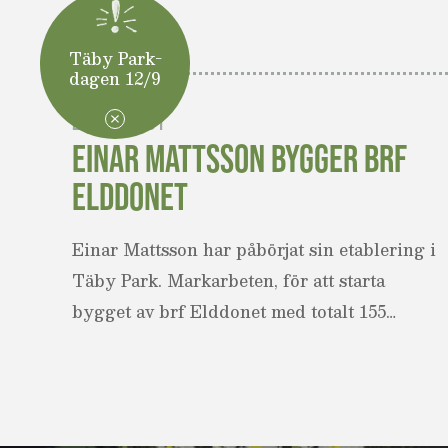
LÄS MER
Täby Park-
dagen 12/9
2020-12-01
EINAR MATTSSON BYGGER BRF
ELDDONET
Einar Mattsson har påbörjat sin etablering i
Täby Park. Markarbeten, för att starta
bygget av brf Elddonet med totalt 155…