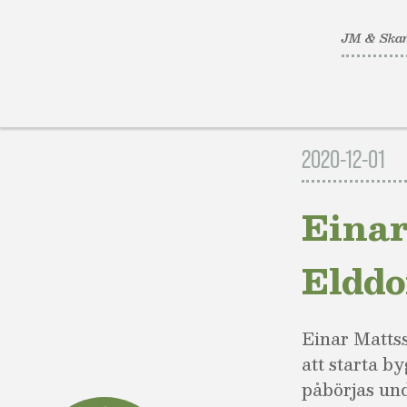
JM & Skan
Gå
till
2020-12-01
innehåll
Einar
Elddo
Einar Mattss
att starta b
påbörjas un