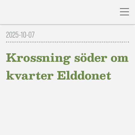
Gå
till
2025-10-07
innehåll
Krossning söder om
kvarter Elddonet