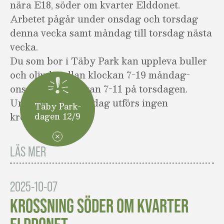
nära E18, söder om kvarter Elddonet.
Arbetet pågår under onsdag och torsdag
denna vecka samt måndag till torsdag nästa
vecka.
Du som bor i Täby Park kan uppleva buller
och oljud mellan klockan 7-19 måndag-
onsdag och klockan 7-11 på torsdagen.
Under fredag-söndag utförs ingen
Täby Park-
krossning.
dagen 12/9
LÄS MER
2025-10-07
KROSSNING SÖDER OM KVARTER