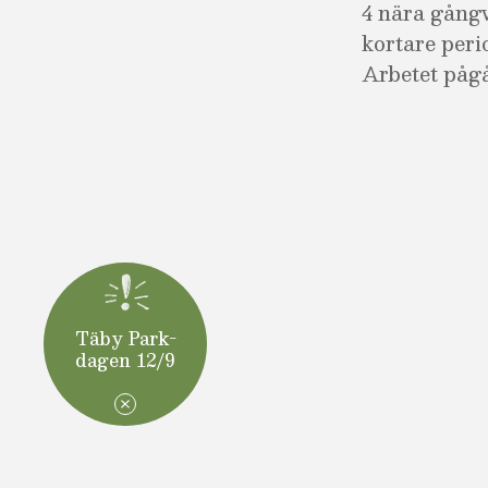
4 nära gångv
kortare peri
Arbetet pågå
Täby Park-
dagen 12/9