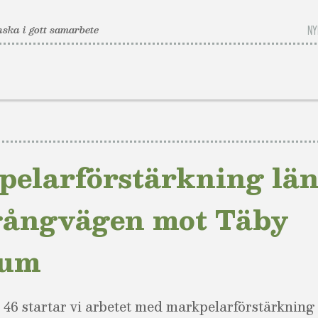
ska i gott samarbete
NY
elarförstärkning lä
gångvägen mot Täby
rum
46 startar vi arbetet med markpelarförstärkning 