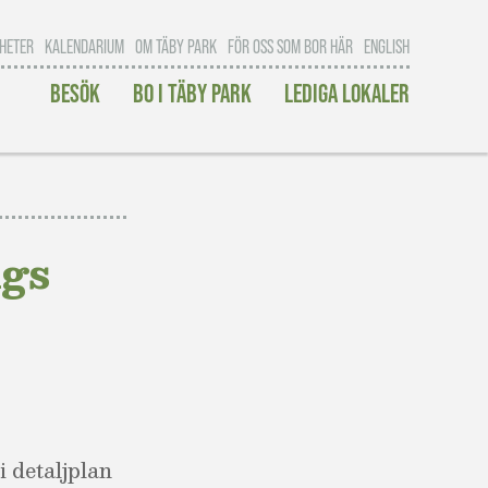
HETER
KALENDARIUM
OM TÄBY PARK
FÖR OSS SOM BOR HÄR
ENGLISH
BESÖK
BO I TÄBY PARK
LEDIGA LOKALER
ngs
i detaljplan