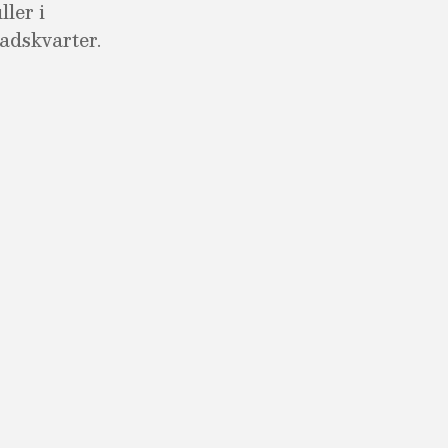
ler i
tadskvarter.