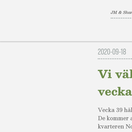
JM & Skan
Gå
till
2020-09-18
innehåll
Vi vä
vecka
Vecka 39 häl
De kommer att
kvarteren No