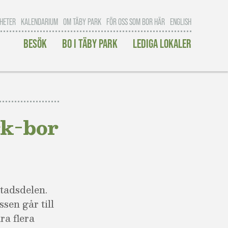
HETER
KALENDARIUM
OM TÄBY PARK
FÖR OSS SOM BOR HÄR
ENGLISH
BESÖK
BO I TÄBY PARK
LEDIGA LOKALER
rk-bor
stadsdelen.
ssen går till
ra flera