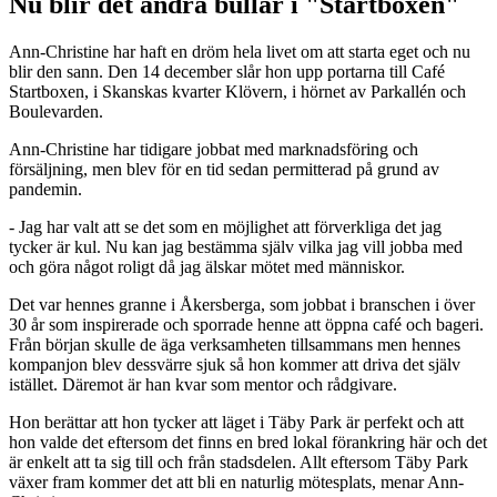
Nu blir det andra bullar i "Startboxen"
Ann-Christine har haft en dröm hela livet om att starta eget och nu
blir den sann. Den 14 december slår hon upp portarna till Café
Startboxen, i Skanskas kvarter Klövern, i hörnet av Parkallén och
Boulevarden.
Ann-Christine har tidigare jobbat med marknadsföring och
försäljning, men blev för en tid sedan permitterad på grund av
pandemin.
- Jag har valt att se det som en möjlighet att förverkliga det jag
tycker är kul. Nu kan jag bestämma själv vilka jag vill jobba med
och göra något roligt då jag älskar mötet med människor.
Det var hennes granne i Åkersberga, som jobbat i branschen i över
30 år som inspirerade och sporrade henne att öppna café och bageri.
Från början skulle de äga verksamheten tillsammans men hennes
kompanjon blev dessvärre sjuk så hon kommer att driva det själv
istället. Däremot är han kvar som mentor och rådgivare.
Hon berättar att hon tycker att läget i Täby Park är perfekt och att
hon valde det eftersom det finns en bred lokal förankring här och det
är enkelt att ta sig till och från stadsdelen. Allt eftersom Täby Park
växer fram kommer det att bli en naturlig mötesplats, menar Ann-