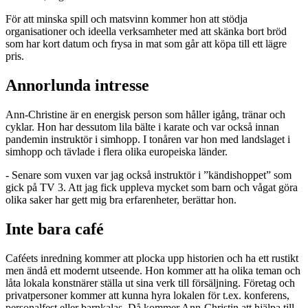
För att minska spill och matsvinn kommer hon att stödja
organisationer och ideella verksamheter med att skänka bort bröd
som har kort datum och frysa in mat som går att köpa till ett lägre
pris.
Annorlunda intresse
Ann-Christine är en energisk person som håller igång, tränar och
cyklar. Hon har dessutom lila bälte i karate och var också innan
pandemin instruktör i simhopp. I tonåren var hon med landslaget i
simhopp och tävlade i flera olika europeiska länder.
- Senare som vuxen var jag också instruktör i ”kändishoppet” som
gick på TV 3. Att jag fick uppleva mycket som barn och vågat göra
olika saker har gett mig bra erfarenheter, berättar hon.
Inte bara café
Caféets inredning kommer att plocka upp historien och ha ett rustikt
men ändå ett modernt utseende. Hon kommer att ha olika teman och
låta lokala konstnärer ställa ut sina verk till försäljning. Företag och
privatpersoner kommer att kunna hyra lokalen för t.ex. konferens,
personalfest eller barnkalas. Då kommer Ann-Christin att hjälpa till