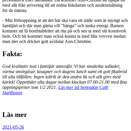
med allt från servering till att ordna fiskdamm och ansiktsmålning
för de minsta.
- Min förhoppning är att det här ska vara ett ställe som är mysigt och
familjärt och där man gärna vill ”hänga” och tanka energi. Barnen
kommer att få bordstabletter att rita på och sen ta med sitt konstverk
hem. Och hit kommer man också kunna ta med lilla vovven medan
man äter och dricker gott avslutar Ann-Christine.
Fakta:
God kvalitativ mat i familjär atmosfär. Vi har smakrika sallader,
varma smörgåsar, lasagner och dagens lunch samt ett gott fikabröd
till alla tillfällen. Ingen tallrik är den andra lik och allt görs med
kärlek! Öppettider alla dagar mellan klockan 07.00-21.00 med fina
öppningspriser tom 1/2 2021.
Läs mer på hemsidan Café
Startboxen
Läs mer
2021-05-26