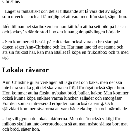
Christine.
- Läget är fantastiskt och det är tilltalande att få vara del av något
som utvecklas och att få möjlighet att vara med från start, säger hon.
Idén till namnet startboxen har hon fått från att ha sett bild på hästar
och jockey’ s där de stod i boxen innan galopptävlingen började.
- Sen kommer ett besök på cafeterian också vara en bra start på
dagen säger Ann-Christine och ler. Har man inte tid att stanna och
äta sin frukost här, kan man istället få köpa en frukostbox och ta med
sig.
Lokala råvaror
Ann-Christine gillar verkligen att laga mat och baka, men det ska
inte bara smaka gott det ska vara en fröjd för ögat också säger hon.
Hon kommer att ha färskt, nybakat bröd, bullar, kakor. Man kommer
också kunna köpa enklare varma luncher, sallader och smörgåsar.
För den som är intresserad erbjuder hon också catering. Och
självklart kommer råvarorna att vara både ekologiska och närodlade.
- Jag vill gynna de lokala aktörerna. Men det är också viktigt för
miljöns skull att inte överproducera så att man måste slänga bort mat
och bröd, säger hon.