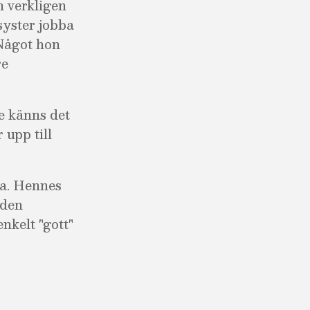
n verkligen
asyster jobba
 Något hon
re
re känns det
 upp till
na. Hennes
 den
enkelt "gott"