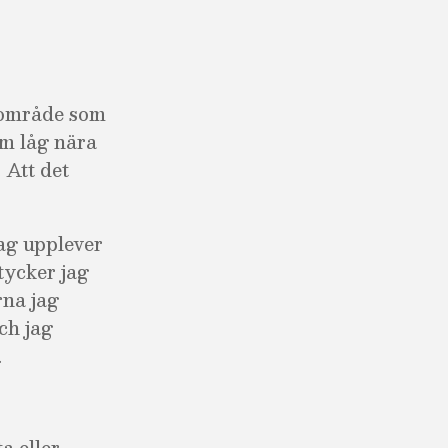
t område som
om låg nära
 Att det
ag upplever
tycker jag
rna jag
ch jag
.
a eller