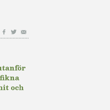
Facebook
Twitter
E-
post
utanför
yfikna
hit och