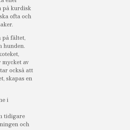
 på kurdisk
ska ofta och
saker.
på fältet,
h hunden.
koteket,
r mycket av
tar också att
et, skapas en
ne i
m tidigare
mningen och