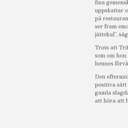
fina gemensk
uppskattar oc
på restauran
ser fram em
jättekul”, sä
Trots att Tr
som om hon ha
hennes förvä
Den eftermid
positiva sätt
gamla slagdän
att höra att 