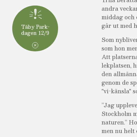
andra vecka
middag och d
går ut med h
Täby Park-
dagen 12/9
Som nybliven
som hon mena
Att platserna
lekplatsen, 
den allmänna
genom de spo
"vi-känsla" s
”Jag upplever
Stockholm me
naturen.”
Ho
men nu helt