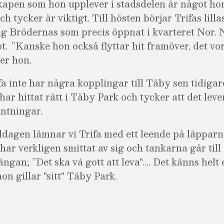
apen som hon upplever i stadsdelen är något ho
h tycker är viktigt. Till hösten börjar Trifas lill
g Brödernas som precis öppnat i kvarteret Nor.
ot.
”Kanske hon också flyttar hit framöver, det vo
ger hon.
ifa inte har några kopplingar till Täby sen tidiga
r hittat rätt i Täby Park och tycker att det lever
ntningar.
dagen lämnar vi Trifa med ett leende på läppar
 har verkligen smittat av sig och tankarna går till
gan; ”Det ska vá gott att leva".... Det känns helt 
hon gillar "sitt" Täby Park.