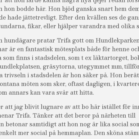
n hon bodde här. Hon bjöd ganska snart hem dem
e hade jättetrevligt. Efter den kvällen ses de gan
undarna, fikar, eller hjälper varandra med olika 
 hundägare pratar Trifa gott om Hundlekparken 
r är en fantastisk mötesplats både för henne oc
 som finns i stadsdelen, som t ex läktartorget, bo
hundlekplatsen, gräsytorna, utegymmet mm, tillfö
 trivseln i stadsdelen är hon säker på. Hon berät
ntana möten som sker, oftast dagligen, i kvarter
om annars kan vara svår att hitta.
 att jag blivit lugnare av att bo här istället för in
nar Trifa. Tänker att det beror på närheten till
n betonar samtidigt att hon nog är lika social so
 enkelt mer social på hemmaplan. Den sköna stä