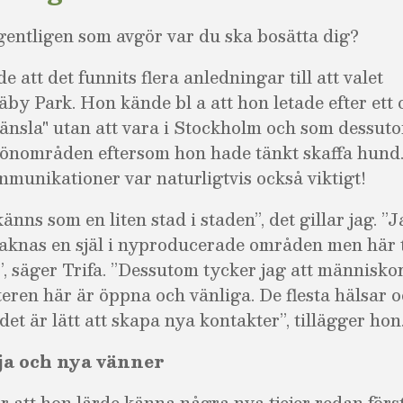
gentligen som avgör var du ska bosätta dig?
 att det funnits flera anledningar till att valet
 Täby Park. Hon kände bl a att hon letade efter et
änsla" utan att vara i Stockholm och som dessut
önområden eftersom hon hade tänkt skaffa hund.
mmunikationer var naturligtvis också viktigt!
nns som en liten stad i staden”, det gillar jag.
”
J
 saknas en själ i nyproducerade områden men här 
”
, säger Trifa.
”
Dessutom tycker jag att människo
teren här är öppna och vänliga. De flesta hälsar o
det är lätt att skapa nya kontakter
”,
tillägger hon
a och nya vänner
r att hon lärde känna några nya tjejer redan först