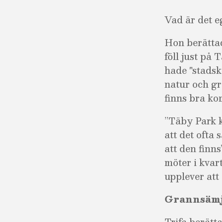
Vad är det e
Hon berättade
föll just på
hade "stadsk
natur och gr
finns bra ko
”Täby Park kä
att det ofta
att den finns
möter i kvar
upplever att 
Grannsämj
Trifa berätta