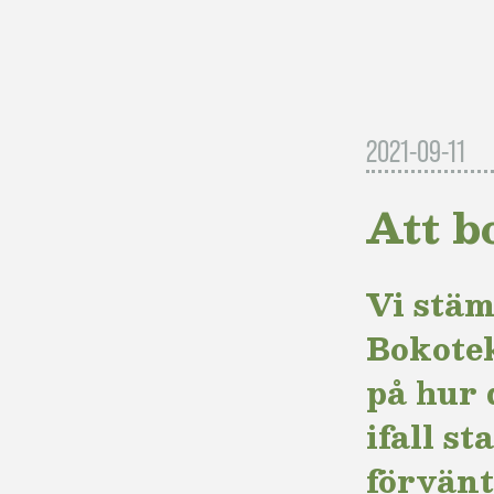
2021-09-11
Att b
Vi stäm
Bokotek
på hur 
ifall st
förvänt