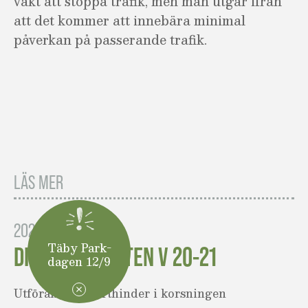
vakt att stoppa trafik, men man utgår ifrån
att det kommer att innebära minimal
påverkan på passerande trafik.
LÄS MER
2023-05-15
Täby Park-
DIV BYGGARBETEN V 20-21
dagen 12/9
Utförande av farthinder i korsningen