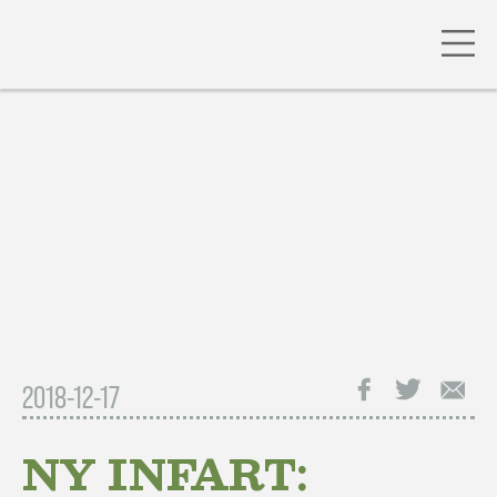
Gå
till
innehåll
Facebook
Twitter
E-
2018-12-17
post
NY INFART: