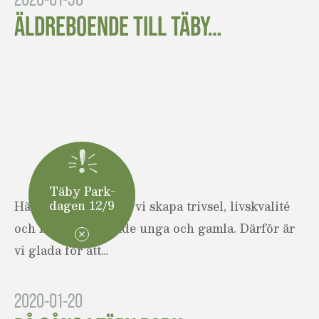
ÄLDREBOENDE TILL TÄBY…
Täby Park-
dagen 12/9
Här i Täby Park vill vi skapa trivsel, livskvalité
och boende för både unga och gamla. Därför är
vi glada för att…
2020-01-20